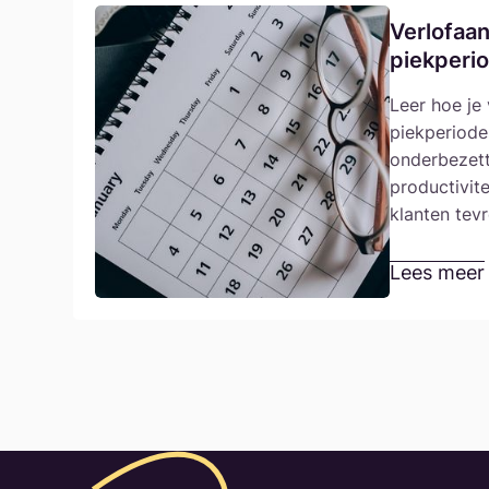
Verlofaa
piekperi
Leer hoe je
piekperiod
onderbezett
productivite
klanten tev
Lees meer