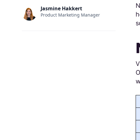
N
Jasmine Hakkert
h
Product Marketing Manager
s
V
O
w