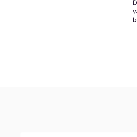
D
v
b