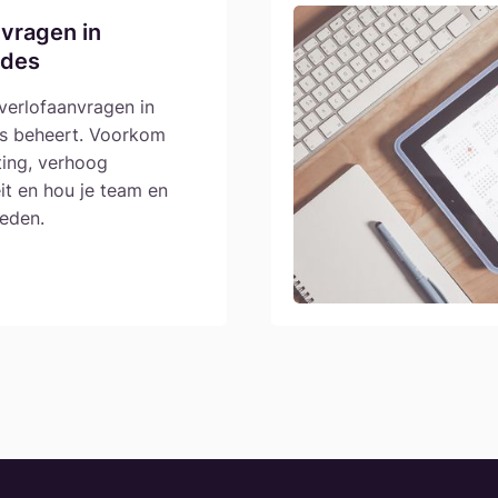
nvragen in
odes
 verlofaanvragen in
es beheert. Voorkom
ing, verhoog
it en hou je team en
reden.